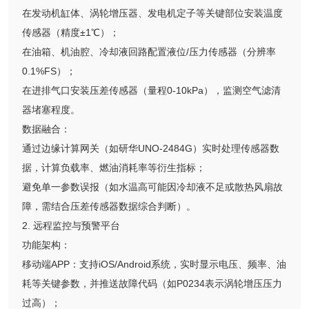
在发动机缸体、涡轮增压器、发电机定子等关键部位安装温度
传感器（精度±1℃）；
在油箱、机油腔、冷却液回路配置液位/压力传感器（分辨率
0.1%FS）；
在进排气口安装压差传感器（量程0-10kPa），监测空气滤清
器堵塞程度。
数据融合：
通过边缘计算网关（如研华UNO-2484G）实时处理传感器数
据，计算负载率、燃油消耗率等衍生指标；
避免单一参数误报（如水温高可能因冷却液不足或散热风扇故
障，需结合压差传感器数据综合判断）。
2. 远程监控与预警平台
功能架构：
移动端APP：支持iOS/Android系统，实时显示电压、频率、油
耗等关键参数，并推送故障代码（如P0234表示涡轮增压压力
过高）；