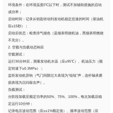
环境条件：在环境温度0℃以下时，测试不加辅助措施的启动
成功率；
启动时间：记录从钥匙转动到发动机稳定怠速的时间（柴油机
应≤15秒）；
启动后状态：检查排气烟色（蓝烟表明烧机油，黑烟表明燃烧
不充分）。
2. 空载与负载动态响应
空载测试：
运行30分钟后，测量发动机水温（应≤95℃）、机油压力（额
定转速下≥0.3MPa）；
监听发动机异响（气门间隙过大表现为“哒哒”声，连杆轴承磨
损表现为沉闷敲击声）。
负载测试：
分阶段加载至额定功率的50%、75%、100%，每次加载后稳
定运行10分钟；
记录电压波动范围（应≤±1%额定值）、频率波动范围（应