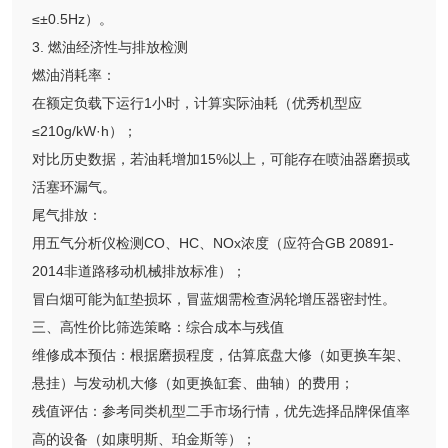
≤±0.5Hz）。
3. 燃油经济性与排放检测
燃油消耗率：
在额定负载下运行1小时，计算实际油耗（优秀机型应
≤210g/kW·h）；
对比历史数据，若油耗增加15%以上，可能存在喷油器磨损或
活塞环漏气。
尾气排放：
用五气分析仪检测CO、HC、NOx浓度（应符合GB 20891-
2014非道路移动机械排放标准）；
冒白烟可能为缸垫损坏，冒蓝烟需检查涡轮增压器密封性。
三、高性价比筛选策略：综合成本与残值
维修成本预估：根据磨损程度，估算底盘大修（如更换车架、
悬挂）与发动机大修（如更换缸套、曲轴）的费用；
残值评估：参考同类机型二手市场行情，优先选择品牌保值率
高的设备（如康明斯、珀金斯等）；