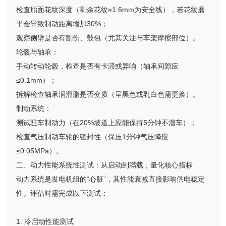
检查胎面花纹深度（剩余花纹≥1.6mm为安全线），若花纹磨
平会导致制动距离增加30%；
观察侧壁是否有割伤、鼓包（尤其关注与车架摩擦部位）。
轮毂与轴承：
手动转动轮毂，检查是否有卡滞或异响（轴承间隙应
≤0.1mm）；
拆解检查轴承润滑脂是否变质（呈黑色或乳白色需更换）。
制动系统：
测试驻车制动力（在20%坡道上应能保持5分钟不溜车）；
检查气压制动车轮的密封性（保压1分钟气压降应
≤0.05MPa）。
二、动力性能系统性测试：从启动到满载，量化核心指标
动力系统是发电机组的“心脏”，其性能衰减直接影响供电稳定
性。评估时需完成以下测试：
1. 冷启动性能测试