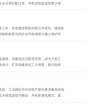
文从功率匹配计算、并机控制器选型两大核心
故障并机、全周期稳定”的供电系统。一、功率匹
单台机组过载或长期低载运行。需从负载类型
分：线性负载（如照明、电机）功率因数
功率（kVA）选型，并预留10%~15%的谐
靠工作。若忽视控制柜内部元件老化、接线松
单独统计并配置快速响应机组（如带电子调速
机控制柜检查与同步信号校准两大核心维护环
置N台机组，额外增加1台作为备用（如4台机
机控制柜检查：按周期排查核心元件，杜绝
按N台配置，预留并机接口与电缆通道，未来负
化影响出现性能衰减，需按 “日常巡检 +
制器是协调多台机组运行的核心设备，需实现
排查显性问题日常巡检以 “目视 + 简易测试”
. 控制模式选择：下垂控制 vs. 主从控制
、雨水渗入痕迹），柜内通风风扇是否正常运转
电保障、负载动态分配等优势，成为大型工
无需中央控制器，各机组独立运行，适合分布式
度≤60%），若湿度超标（如梅雨季），需开
统设计、扩容策略优化三大维度，探讨如何构
ave Control）：原理：指定1台机组为主
步灯、运行灯）是否正常 —— 电源灯（绿
据中心的用电需求具有负载功率大、波动性
0ms）；局限：主机故障时需快速切换至备用
；若指示灯异常（如电源灯不亮），需先检查
载特性：连续性负载：如冶金企业的轧机、化工
或CANopen（抗干扰能力强）；避免使用专有
检查断路器、接触器接线端子有无烧蚀痕迹
季节性负载：如空调系统在夏季负荷激增，需
RVSP 2×1.5mm²），并远离动力电
（无卡顿、异响），释放后是否完全复位，避
率波动，影响设备正常运行。2. 数据中心：
医院、工业园区等对供电可靠性要求极高的场
：逆功率保护（防止机组向电网反送电）、过载保
检查需断电操作（断电前需确保负载已转移至备
限制电压波动（±1%以内）；不间断供电需
文从线缆选型与敷设、并机柜接线规范、接地
过载保护阈值需根据负载特性设置）。扩展接口
出控制器后用软毛刷清理表面粉尘（避免用压
（电源使用效率）需控制在1.5以下，备用电源系统需兼
FPA 70）与工程实践，助力实现“零故障并
如通过SNMP协议接入动力环境监控系
化，用细砂纸轻轻打磨氧化端子后重新紧固