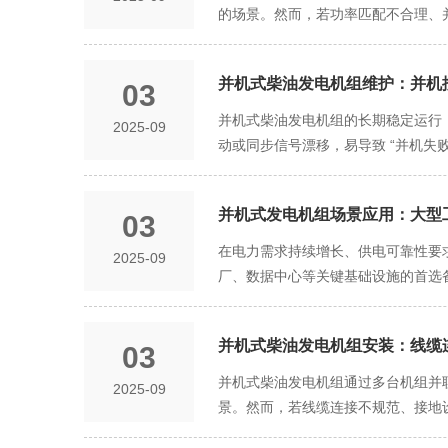
的场景。然而，若功率匹配不合理、
维度出发，结合国际标准（如ISO 8
配计算：负载需求与机组冗余的精准
并机式柴油发电机组维护：并机
03
分析、功率计算模型、冗余配置策略
（PF）通常为0.8~0.9，可直接
并机式柴油发电机组的长期稳定运行
2025-09
波补偿容量。冲击负载与稳态负载分
动或同步信号漂移，易导致 “并机失
器的柴油机）；稳态负载（如服务器、
节，明确维护周期、操作要点及故障
组带3台负载）；适用于数据中心等对
“隐性故障”并机控制柜集成了并机控
载增加时直接扩容（如从2台扩容至
并机式发电机组场景应用：大型
03
定期深度检查” 的周期执行维护，重点
电压同步、频率跟踪、负载分配、故障
为主，15-20 分钟即可完成，重
在电力需求持续增长、供电可靠性要
2025-09
下垂控制（Droop Control
（用手感受出风口风量，无明显风量时
厂、数据中心等关键基础设施的首选
并机（如野外基站）；局限：负载分配精度
启柜内除湿器（或放置干燥剂），避
建“高可用、可扩展、智能化”的并
机（控制频率与电压），其余为从机（
色）常亮表示供电正常，同步灯（黄
强、供电中断成本高三大特征，对备
主机（切换时间需＜100ms）。2. 
控制柜总电源开关（是否跳闸）与电
并机式柴油发电机组安装：线缆
03
企业的反应釜，需长期稳定供电；冲
协议（如某些厂商的私有协议），防止
（如发黑、铜绿），用手轻拉接线（
动态调整供电容量。供电痛点：单台
并机式柴油发电机组通过多台机组并
2025-09
缆（间距≥300mm）；同步信号延
免接触器触点粘连导致机组无法正常分
高可用性与能效优化的平衡负载特性：
景。然而，若线缆连接不规范、接地
护（110%额定负载时10秒内脱扣
用电源），1-2 小时完成，重点
求：根据Uptime Institute标
系统设计、安全检测与维护四大维度，系
需求：预留干接点接口（连接ATS自
缩空气直接吹扫，防止灰尘进入内部