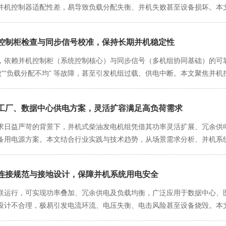
并机控制器适配性差，易导致负载分配失衡、并机失败甚至设备损坏。本
528、IEEE 1547）与工程实践，系统阐述选型关键要点，助力构建“零
平衡并机系统的总功率需同时满足当前负载需求与未来扩展冗余，并避免
控制柜检查与同步信号校准，保持长期并机稳定性
三方面综合设计。1. 负载类型与功率因数分析线性负载与非线性负载区
按有功功率（kW）计算；非线性负载（如UPS、变频器）含谐波电流，需按视在
，依赖并机控制柜（系统控制核心）与同步信号（多机组协同基础）的可
离：冲击负载（如电梯启动、电焊机）瞬时电流可达额定值的3~5倍，需
败”“负载分配不均” 等故障，甚至引发机组过载、供电中断。本文聚焦并
照明）按持续运行功率计算。2. 冗余配置策略N+1冗余：按负载需求配
处理方案，帮助用户通过科学维护，确保并机系统长期稳定运行。一、并
供电可靠性要求极高的场景（可用性达99.999%）。分阶段冗余：初期
制器、断路器、接触器、继电器等关键元件，长期运行中易受粉尘、温湿度变
4台）。二、并机控制器选型：功能匹配与通信协议兼容的核心保障并机控
工厂、数据中心供电方案，灵活扩容满足高负荷需求
排查元件状态、接线可靠性与防护情况。1. 日常巡检（每周 1 次）：快速
隔离四大功能。选型需重点考量控制模式、通信协议、保护功能三大要素。1
点关注以下内容：外观与环境检查：查看控制柜柜门密封是否良好（无粉尘
求日益严苛的背景下，并机式柴油发电机组凭借其功率灵活扩展、冗余供
）：原理：通过调整机组电压频率特性（下垂系数）实现负载自动分配；优势：
需清理风扇滤网或更换风扇）；检查柜内温湿度计（建议温度≤40℃、湿
备用电源方案。本文结合行业实践与技术趋势，从场景需求分析、并机系
≤5%，动态响应速度较慢（响应时间≥200ms）。主从控制（Master-Sl
免元件受潮短路。关键指示灯状态：观察并机控制器指示灯（如电源灯、同
机供电体系。一、场景需求：高负荷与连续性供电的双重挑战大型工厂与数
跟踪主机参数）；优势：负载分配精度≤1%，动态响应快（响应时间≤5
色）闪烁表示同步中、常亮表示同步完成，运行灯（红色）闪烁表示故障
用电源系统提出严苛要求。1. 大型工厂：多工序协同与冲击负载管理负
通信协议兼容性现场总线协议：优先选用Modbus RTU/TCP（通用性强）
源线接线（有无松动），排除基础供电问题。断路器与接触器状态：目视
连接规范与接地设计，保障并机系统用电安全
击性负载：如起重机启动、电焊机工作，瞬时电流可达额定值的3~5倍；
后期扩容时控制器不兼容。同步信号传输：同步信号线需采用双绞屏蔽电缆（如
力度适中），确认无松动；按下接触器手动吸合按钮，感受吸合是否顺畅
发电机组功率有限，难以覆盖全厂峰值负载；冲击负载易导致电压骤降、频
联运行，可实现功率叠加、冗余供电及负载均衡，广泛应用于数据中心、
迟需＜1ms，否则会导致并机失败。3. 保护功能与扩展性核心保护功能
合闸。2. 定期深度检查（每 3 个月 1 次）：全面排查隐性风险深度
IT负载占比高：服务器、存储设备等线性负载功率因数接近1，但需严格
设计不合理，极易引发电流环流、电压失衡、电击风险甚至设备烧毁。本
）、短路保护（动作时间＜50ms）；选型时需验证保护参数是否可调（如
拆解检查易老化元件与关键接线：并机控制器维护：拆除控制器固定螺丝，取
准，Tier IV数据中心要求零中断（RTO=0、RPO=0）；能效敏感：PUE
统阐述并机系统安装的关键技术要点，结合国际标准（如IEC 60364、N
动切换开关）、模拟量输入接口（监测燃油液位、水温）；支持远程监控（
）；检查控制器接线端子（如电压信号输入、转速控制输出端子）有无氧