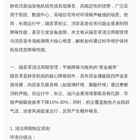
静音式柴油发电机组凭借其低噪音、高稳定性的优势，广泛应
用于医院、数据中心、高端住宅等对环境噪声敏感的场景。然
而，长期运行中，隔音罩积尘、消音器老化等问题会显著削弱
降噪性能，甚至引发设备故障。本文将从隔音罩清洁周期管理
与消音器专项检测两大核心维度，解析如何通过科学维护保持
机组优质降噪性能。
一、隔音罩清洁周期管理：平衡降噪与散热的“黄金频率”
隔音罩是静音机组的核心降噪部件，其外层金属板阻挡声波直
接传播，内层多孔吸音棉（如玻璃纤维、聚酯纤维）通过摩擦
消耗声能。但运行中，灰尘、油污会逐渐堵塞吸音棉孔隙，导
致声能吸收效率下降15%-30%；同时，积尘覆盖散热片会阻碍
气流，迫使风扇提速运行，反而产生额外噪音。
1. 清洁周期制定原则
环境分级法：