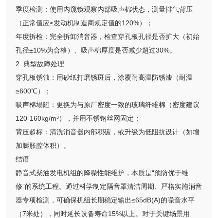
季度检测：使用内窥镜观察内部吸声棉状态，测量排气背压
（正常值应≤发动机制造商规定值的120%）；
年度拆检：完全拆卸消音器，检查穿孔板孔径是否扩大（初始
孔径±10%为合格）、吸声棉厚度是否减少超过30%。
2. 典型故障处理
穿孔板锈蚀：用砂纸打磨锈斑后，涂覆耐高温防锈漆（耐温
≥600℃）；
吸声棉塌陷：更换为与原厂密度一致的玻璃纤维棉（密度建议
120-160kg/m³），并用不锈钢丝网固定；
背压超标：清洗消音器内部积碳，或升级为低阻抗设计（如增
加膨胀腔体积）。
结语
静音式柴油发电机组的降噪性能维护，本质是“预防优于维
修”的系统工程。通过科学制定隔音罩清洁周期、严格实施消音
器专项检测，可确保机组长期稳定输出≤65dB(A)的噪音水平
（7米处），同时延长设备寿命15%以上。对于关键场景用