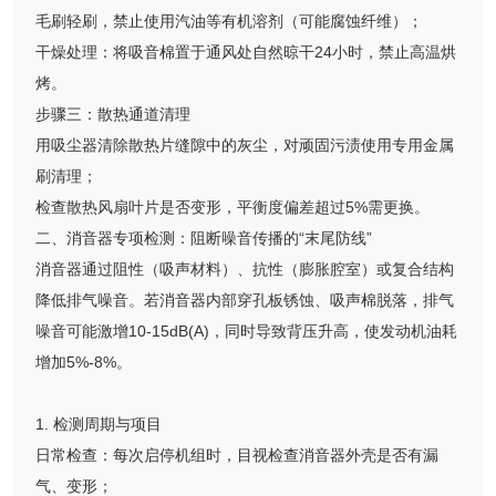
毛刷轻刷，禁止使用汽油等有机溶剂（可能腐蚀纤维）；
干燥处理：将吸音棉置于通风处自然晾干24小时，禁止高温烘
烤。
步骤三：散热通道清理
用吸尘器清除散热片缝隙中的灰尘，对顽固污渍使用专用金属
刷清理；
检查散热风扇叶片是否变形，平衡度偏差超过5%需更换。
二、消音器专项检测：阻断噪音传播的“末尾防线”
消音器通过阻性（吸声材料）、抗性（膨胀腔室）或复合结构
降低排气噪音。若消音器内部穿孔板锈蚀、吸声棉脱落，排气
噪音可能激增10-15dB(A)，同时导致背压升高，使发动机油耗
增加5%-8%。
1. 检测周期与项目
日常检查：每次启停机组时，目视检查消音器外壳是否有漏
气、变形；