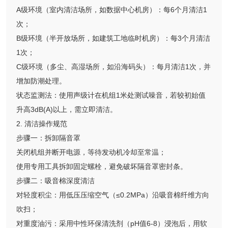
A级环境（室内清洁场所，如数据中心机房）：每6个月清洁1
次；
B级环境（半开放场所，如建筑工地临时机房）：每3个月清洁
1次；
C级环境（多尘、高湿场所，如沿海码头）：每月清洁1次，并
增加防潮处理。
状态监测法：使用声级计在机组1米处测试噪音，若较初始值
升高3dB(A)以上，需立即清洁。
2. 清洁操作规范
步骤一：拆卸隔音罩
关闭机组并断开电源，等待发动机冷却至常温；
使用专用工具拆卸固定螺栓，避免破坏隔音罩密封条。
步骤二：吸音棉深度清洁
对轻度积尘：用低压压缩空气（≤0.2MPa）沿吸音棉纤维方向
吹扫；
对重度油污：采用中性环保清洗剂（pH值6-8）浸泡后，用软